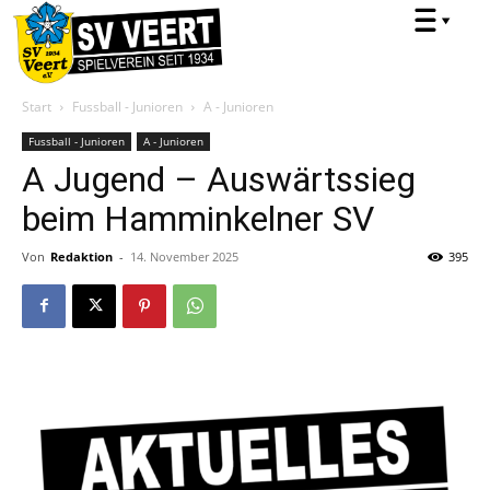
Start
Fussball - Junioren
A - Junioren
Fussball - Junioren
A - Junioren
A Jugend – Auswärtssieg
beim Hamminkelner SV
Von
Redaktion
-
14. November 2025
395