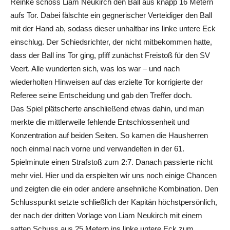
Reinke schoss Liam Neukirch den Ball aus knapp 16 Metern
aufs Tor. Dabei fälschte ein gegnerischer Verteidiger den Ball
mit der Hand ab, sodass dieser unhaltbar ins linke untere Eck
einschlug. Der Schiedsrichter, der nicht mitbekommen hatte,
dass der Ball ins Tor ging, pfiff zunächst Freistoß für den SV
Veert. Alle wunderten sich, was los war – und nach
wiederholten Hinweisen auf das erzielte Tor korrigierte der
Referee seine Entscheidung und gab den Treffer doch.
Das Spiel plätscherte anschließend etwas dahin, und man
merkte die mittlerweile fehlende Entschlossenheit und
Konzentration auf beiden Seiten. So kamen die Hausherren
noch einmal nach vorne und verwandelten in der 61.
Spielminute einen Strafstoß zum 2:7. Danach passierte nicht
mehr viel. Hier und da erspielten wir uns noch einige Chancen
und zeigten die ein oder andere ansehnliche Kombination. Den
Schlusspunkt setzte schließlich der Kapitän höchstpersönlich,
der nach der dritten Vorlage von Liam Neukirch mit einem
satten Schuss aus 25 Metern ins linke untere Eck zum