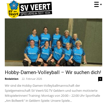
Hobby-Damen-Volleyball – Wir suchen dich!
Redaktion
-
22. Februar 2026
0
Wir sind die Hobby-Damen-Volleyballmannschaft der
Spielgemeinschaft SV Veert/SG TV Geldern und suchen motivierte
Mitspielerinnen! Training: Montags von 20:00 – 22:00 Uhr Sporthalle
„Am Bollwerk“ in Geldern Spiele: Unsere Spiele...