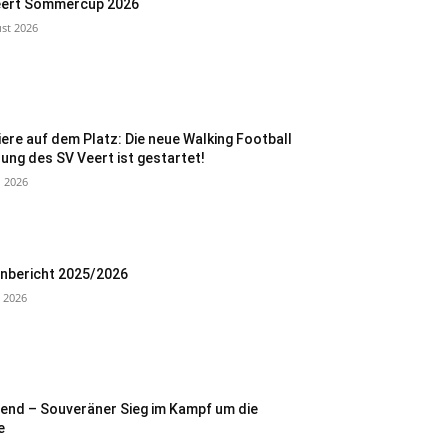
eert Sommercup 2026
ust 2026
ere auf dem Platz: Die neue Walking Football
lung des SV Veert ist gestartet!
i 2026
nbericht 2025/2026
i 2026
end – Souveräner Sieg im Kampf um die
e