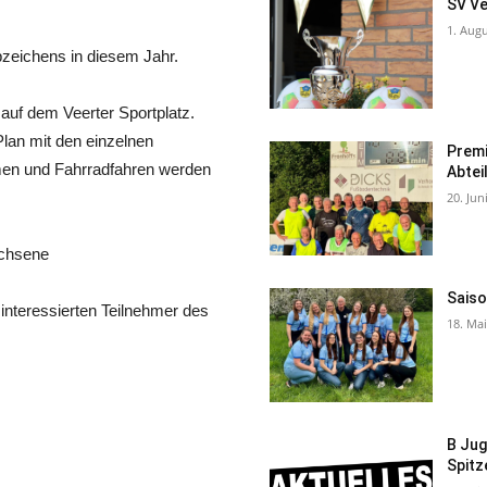
SV V
1. Aug
zeichens in diesem Jahr.
auf dem Veerter Sportplatz.
Plan mit den einzelnen
Premi
mmen und Fahrradfahren werden
Abtei
20. Jun
achsene
Saiso
 interessierten Teilnehmer des
18. Ma
B Jug
Spitz