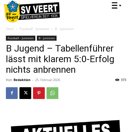
Start
Fussball - Junioren
B - Junioren
Fussball - Junioren
B - Junioren
B Jugend – Tabellenführer
lässt mit klarem 5:0-Erfolg
nichts anbrennen
Von
Redaktion
-
25. Februar 2026
373